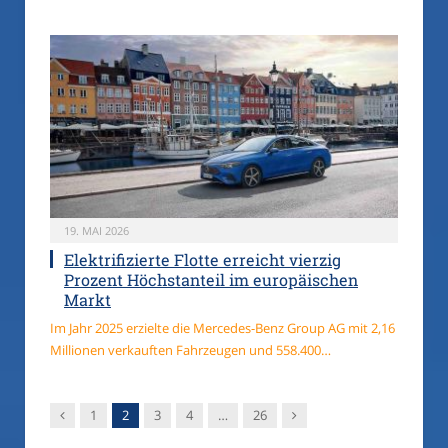
19. MAI 2026
Elektrifizierte Flotte erreicht vierzig
Prozent Höchstanteil im europäischen
Markt
Im Jahr 2025 erzielte die Mercedes-Benz Group AG mit 2,16
Millionen verkauften Fahrzeugen und 558.400…
Vorgänger
Nachfolger
1
2
3
4
…
26