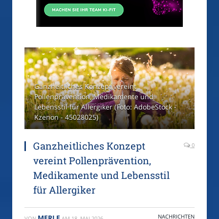
Ganzheitliches Konzept vereint
Pollenprävention, Medikamente und
Lebensstil für Allergiker (Foto: AdobeStock -
Kzenon - 45028025)
Ganzheitliches Konzept
0
vereint Pollenprävention,
Medikamente und Lebensstil
für Allergiker
NACHRICHTEN
MERLE
VON
AM
18. MAI 2026