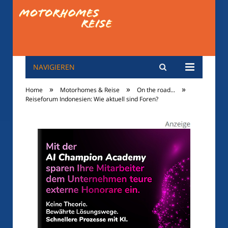
NAVIGIEREN
motorhomes-
»
»
»
Home
Motorhomes & Reise
On the road...
reise.de
Reiseforum Indonesien: Wie aktuell sind Foren?