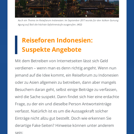
Auch ein Thema im Reiseforum Indonesien: Im September 2017 wurde für den Vulkan Gunung
Agung auf Bali die höchste Gefahrenstufe ausgerufen. (#02)
Reiseforen Indonesien:
Suspekte Angebote
Mit dem Betreiben von Internetseiten lässt sich Geld
verdienen – wenn man es denn richtig angeht. Wenn nun
jemand auf die Idee kommt, ein Reiseforum zu Indonesien
oder zu Asien allgemein zu betreiben, dann aber mangels
Besuchern daran geht, selbst einige Beiträge zu verfassen,
wird die Sache suspekt. Dann findet sich hier eine erdachte
Frage, zu der ein und dieselbe Person Antworteinträge
verfasst. Natürlich ist es um die Aussagekraft solcher
Einträge nicht allzu gut bestellt. Doch wie erkennen Sie
derartige Fake-Seiten? Hinweise können unter anderem
sein: