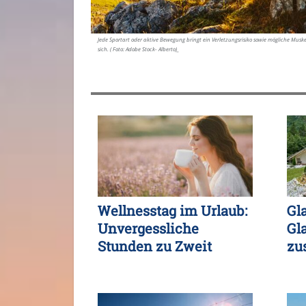
Jede Sportart oder aktive Bewegung bringt ein Verletzungsrisiko sowie mögliche Musk
sich. ( Foto: Adobe Stock- Alberto)_
Wellnesstag im Urlaub:
Gl
Unvergessliche
Gl
Stunden zu Zweit
zu