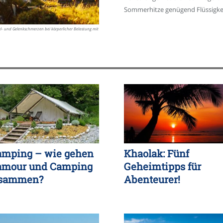
Sommerhitze genügend Flüssigkei
el- und Gelenkschmerzen bei körperlicher Belastung mit
amping – wie gehen
Khaolak: Fünf
amour und Camping
Geheimtipps für
sammen?
Abenteurer!