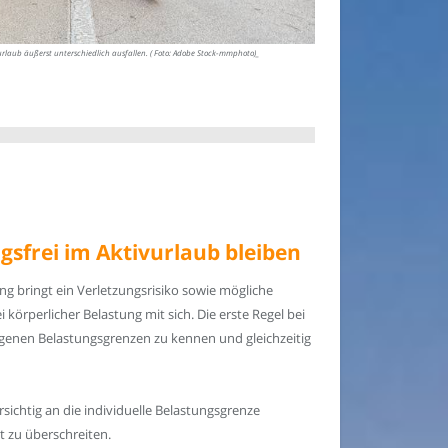
rlaub äußerst unterschiedlich ausfallen. ( Foto: Adobe Stock-mmphoto)_
ngsfrei im Aktivurlaub bleiben
ng bringt ein Verletzungsrisiko sowie mögliche
örperlicher Belastung mit sich. Die erste Regel bei
 eigenen Belastungsgrenzen zu kennen und gleichzeitig
rsichtig an die individuelle Belastungsgrenze
 zu überschreiten.