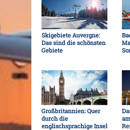
Skigebiete Auvergne:
Ba
Das sind die schönsten
Ma
Gebiete
So
Großbritannien: Quer
Da
durch die
am
englischsprachige Insel
Re