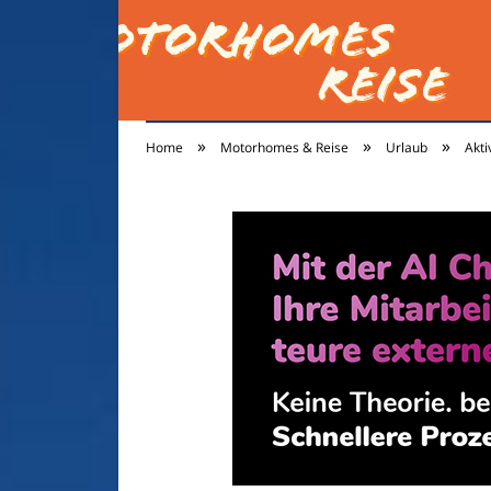
»
»
»
Home
Motorhomes & Reise
Urlaub
Akti
motorhomes-reis