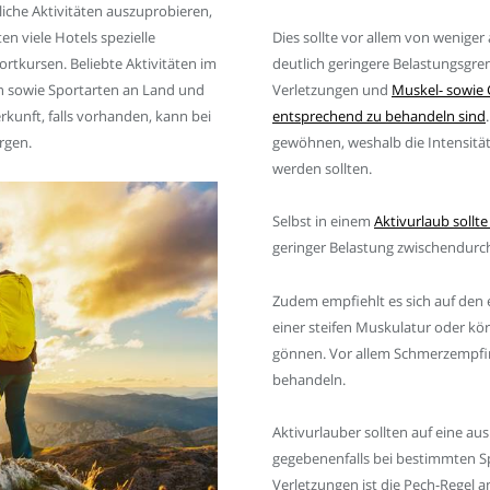
liche Aktivitäten auszuprobieren,
en viele Hotels spezielle
Dies sollte vor allem von wenige
rtkursen. Beliebte Aktivitäten im
deutlich geringere Belastungsgren
 sowie Sportarten an Land und
Verletzungen und
Muskel- sowie 
rkunft, falls vorhanden, kann bei
entsprechend zu behandeln sind
rgen.
gewöhnen, weshalb die Intensität
werden sollten.
Selbst in einem
Aktivurlaub sollt
geringer Belastung zwischendurc
Zudem empfiehlt es sich auf den
einer steifen Muskulatur oder kö
gönnen. Vor allem Schmerzempfi
behandeln.
Aktivurlauber sollten auf eine a
gegebenenfalls bei bestimmten S
Verletzungen ist die Pech-Regel a